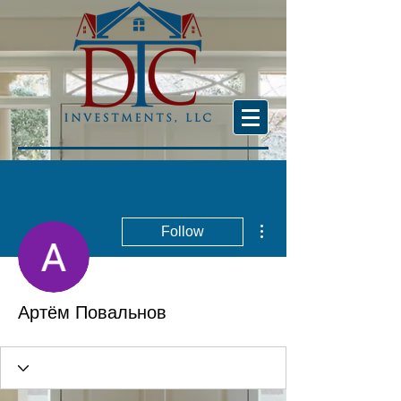
More actions
Follow
Артём Повальнов