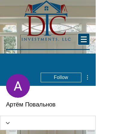
More actions
Follow
Артём Повальнов